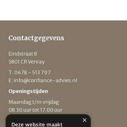
Contactgegevens
Eindstraat 8
5801 CR Venray
T: 0478 - 513 797
E:
info@confiance-advies.nl
Openingstijden
Maandag t/m vrijdag
08.30 uur tot 17.00 uur
×
Facebook
Deze website maakt