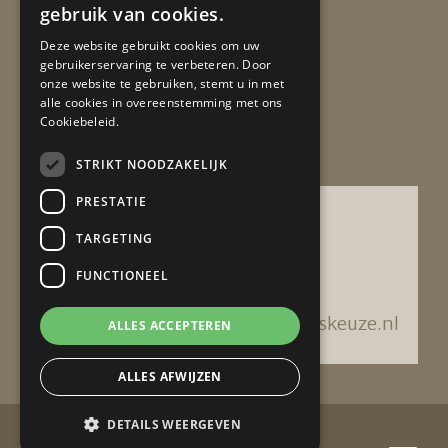
gebruik van cookies.
Deze website gebruikt cookies om uw
gebruikerservaring te verbeteren. Door
onze website te gebruiken, stemt u in met
alle cookies in overeenstemming met ons
Cookiebeleid.
Wat klanten vinden
STRIKT NOODZAKELIJK
PRESTATIE
TARGETING
FUNCTIONEEL
beoordelingen
Lees alle beoordelingen op advieskeuze.nl
ALLES ACCEPTEREN
ALLES AFWIJZEN
DETAILS WEERGEVEN
© Confiance Advies - 2026